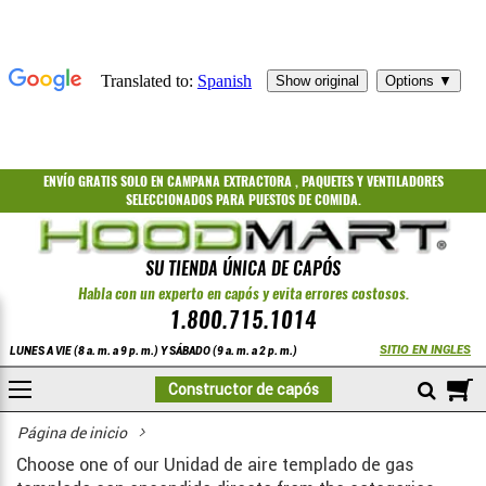
ENVÍO GRATIS
SOLO EN CAMPANA EXTRACTORA
,
PAQUETES
Y
VENTILADORES
SELECCIONADOS PARA PUESTOS DE COMIDA.
SU TIENDA ÚNICA DE CAPÓS
Habla con un experto en capós y evita errores costosos.
1.800.715.1014
SITIO EN INGLES
LUNES A VIE (8 a. m. a 9 p. m.) Y SÁBADO (9 a. m. a 2 p. m.)
A
Constructor de capós
COMPRAR
Página de inicio
Choose one of our Unidad de aire templado de gas