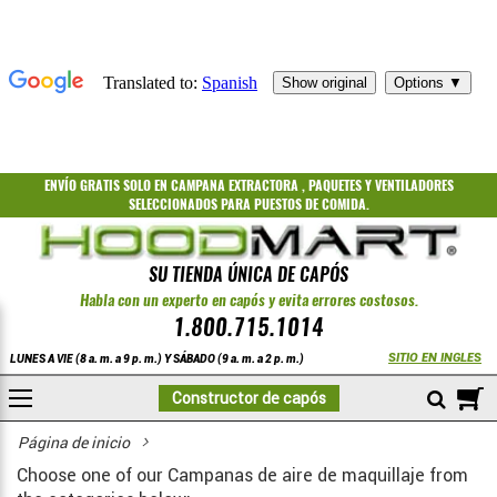
ENVÍO GRATIS
SOLO EN CAMPANA EXTRACTORA
,
PAQUETES
Y
VENTILADORES
SELECCIONADOS PARA PUESTOS DE COMIDA.
SU TIENDA ÚNICA DE CAPÓS
Habla con un experto en capós y evita errores costosos.
1.800.715.1014
SITIO EN INGLES
LUNES A VIE (8 a. m. a 9 p. m.) Y SÁBADO (9 a. m. a 2 p. m.)
A
Constructor de capós
COMPRAR
Página de inicio
Choose one of our Campanas de aire de maquillaje from