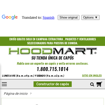
ENVÍO GRATIS
SOLO EN CAMPANA EXTRACTORA
,
PAQUETES
Y
VENTILADORES
SELECCIONADOS PARA PUESTOS DE COMIDA.
SU TIENDA ÚNICA DE CAPÓS
Habla con un experto en capós y evita errores costosos.
1.800.715.1014
SITIO EN INGLES
LUNES A VIE (8 a. m. a 9 p. m.) Y SÁBADO (9 a. m. a 2 p. m.)
A
Constructor de capós
COMPRAR
Página de inicio