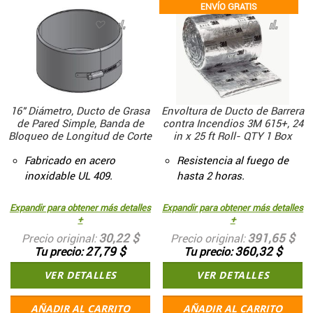
ENVÍO GRATIS
16" Diámetro, Ducto de Grasa
Envoltura de Ducto de Barrera
de Pared Simple, Banda de
contra Incendios 3M 615+, 24
Bloqueo de Longitud de Corte
in x 25 ft Roll- QTY 1 Box
Fabricado en acero
Resistencia al fuego de
inoxidable UL 409.
hasta 2 horas.
Expandir para obtener más detalles
Expandir para obtener más detalles
+
+
30,22 $
391,65 $
Precio original
Precio original
27,79 $
360,32 $
Tu precio
Tu precio
VER DETALLES
VER DETALLES
AÑADIR AL CARRITO
AÑADIR AL CARRITO