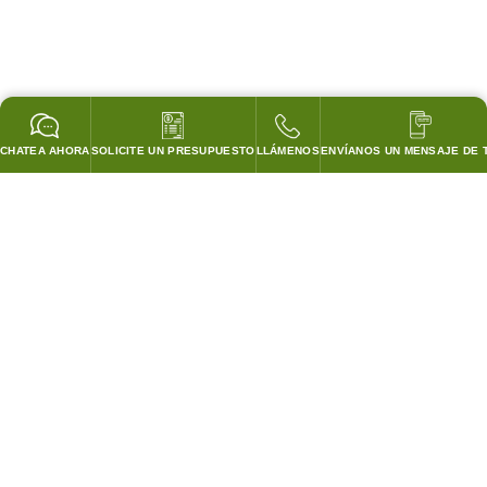
CHATEA AHORA
SOLICITE UN PRESUPUESTO
LLÁMENOS
ENVÍANOS UN MENSAJE DE 
GARANTIZADO PARA PASAR TODOS LOS CODIGOS!
¡COINCIDIREMOS CON LOS PRECIOS DE CUBIERTA DE
CUALQUIER COMPETIDOR!