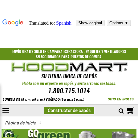
ENVÍO GRATIS
SOLO EN CAMPANA EXTRACTORA
,
PAQUETES
Y
VENTILADORES
SELECCIONADOS PARA PUESTOS DE COMIDA.
SU TIENDA ÚNICA DE CAPÓS
Habla con un experto en capós y evita errores costosos.
1.800.715.1014
SITIO EN INGLES
LUNES A VIE (8 a. m. a 9 p. m.) Y SÁBADO (9 a. m. a 2 p. m.)
A
Constructor de capós
Página de inicio