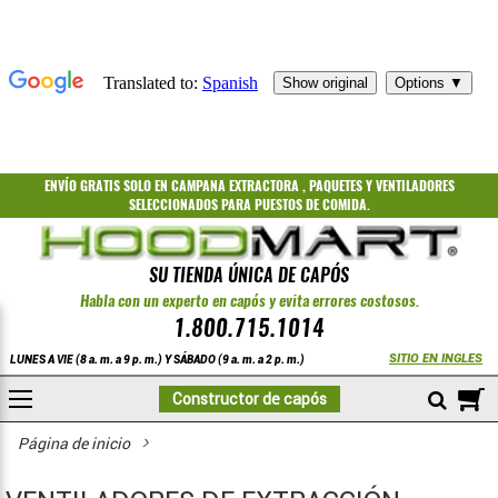
ENVÍO GRATIS
SOLO EN CAMPANA EXTRACTORA
,
PAQUETES
Y
VENTILADORES
SELECCIONADOS PARA PUESTOS DE COMIDA.
SU TIENDA ÚNICA DE CAPÓS
Habla con un experto en capós y evita errores costosos.
1.800.715.1014
SITIO EN INGLES
LUNES A VIE (8 a. m. a 9 p. m.) Y SÁBADO (9 a. m. a 2 p. m.)
A
Constructor de capós
COMPRAR
Aficionados
Ventiladores de extracción
Extractores de aire de transmisión directa de alta eficiencia para rest
Página de inicio