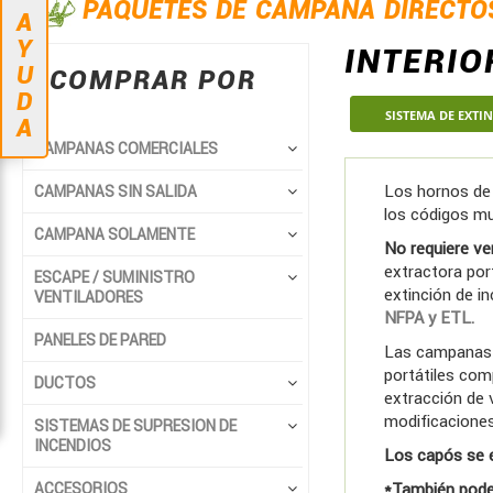
PAQUETES DE CAMPANA DIRECTO
A
Y
INTERIO
U
COMPRAR POR
D
SISTEMA DE EXTI
A
CAMPANAS COMERCIALES
Los hornos de
CAMPANAS SIN SALIDA
los códigos mu
CAMPANA SOLAMENTE
No requiere ve
extractora port
ESCAPE / SUMINISTRO
extinción de i
VENTILADORES
NFPA y ETL.
PANELES DE PARED
Las campanas e
portátiles com
DUCTOS
extracción de 
modificaciones
SISTEMAS DE SUPRESION DE
INCENDIOS
Los capós se e
ACCESORIOS
*También podem