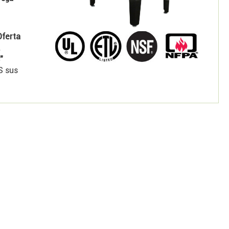
ferta
.
"
S sus