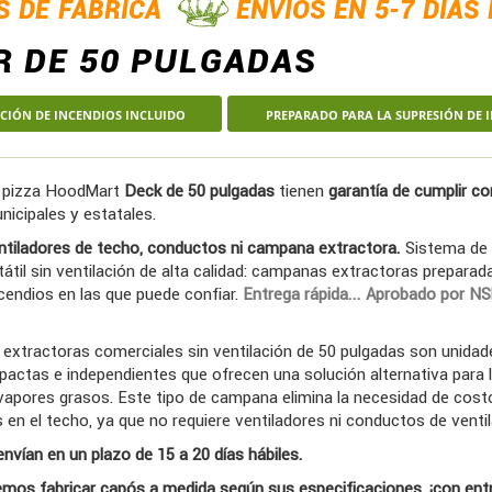
S DE FÁBRICA
ENVÍOS EN 5-7 DÍAS
R DE 50 PULGADAS
NCIÓN DE INCENDIOS INCLUIDO
PREPARADO PARA LA SUPRESIÓN DE 
 pizza HoodMart
Deck de 50 pulgadas
tienen
garantía de cumplir co
nicipales y estatales.
ntiladores de techo, conductos ni campana extractora.
Sistema de
átil sin ventilación de alta calidad: campanas extractoras preparada
ncendios en las que puede confiar.
Entrega rápida... Aprobado por NS
xtractoras comerciales sin ventilación de 50 pulgadas son unidad
pactas e independientes que ofrecen una solución alternativa para 
vapores grasos. Este tipo de campana elimina la necesidad de cos
 en el techo, ya que no requiere ventiladores ni conductos de ventil
nvían en un plazo de 15 a 20 días hábiles.
os fabricar capós a medida según sus especificaciones, ¡con ent