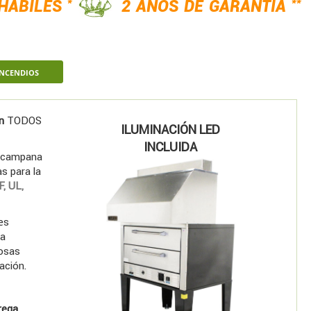
*
**
 HÁBILES
2 AÑOS DE GARANTÍA
INCENDIOS
n
TODOS
ILUMINACIÓN LED
INCLUIDA
 campana
s para la
F, UL,
es
la
tosas
ación.
rega