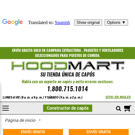
ENVÍO GRATIS
SOLO EN CAMPANA EXTRACTORA
,
PAQUETES
Y
VENTILADORES
SELECCIONADOS PARA PUESTOS DE COMIDA.
SU TIENDA ÚNICA DE CAPÓS
Habla con un experto en capós y evita errores costosos.
1.800.715.1014
SITIO EN INGLES
LUNES A VIE (8 a. m. a 9 p. m.) Y SÁBADO (9 a. m. a 2 p. m.)
A
Constructor de capós
COMPRAR
Unidades de aire de reposición templado de alta eficiencia con accio
Página de inicio
ENVÍO GRATIS
ENVÍO GRATIS