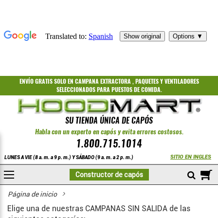
ENVÍO GRATIS
SOLO EN CAMPANA EXTRACTORA
,
PAQUETES
Y
VENTILADORES
SELECCIONADOS PARA PUESTOS DE COMIDA.
SU TIENDA ÚNICA DE CAPÓS
Habla con un experto en capós y evita errores costosos.
1.800.715.1014
SITIO EN INGLES
LUNES A VIE (8 a. m. a 9 p. m.) Y SÁBADO (9 a. m. a 2 p. m.)
A
Constructor de capós
COMPRAR
Página de inicio
Elige una de nuestras CAMPANAS SIN SALIDA de las