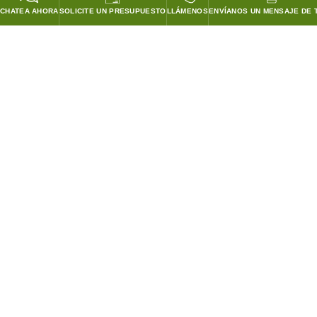
CHATEA AHORA
SOLICITE UN PRESUPUESTO
LLÁMENOS
ENVÍANOS UN MENSAJE DE 
GARANTIZADO PARA PASAR TODOS LOS CODIGOS!
¡COINCIDIREMOS CON LOS PRECIOS DE CUBIERTA DE
CUALQUIER COMPETIDOR!
SISTEMAS DE CAMPANAS Y ACCESORIOS