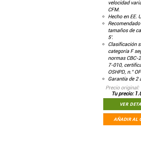
velocidad vari
CFM.
Hecho en EE. 
Recomendado 
tamaños de ca
5'.
Clasificación 
categoría F se
normas CBC-2
7-010, certifi
OSHPD, n.° O
Garantía de 2 
Precio original
1.
Tu precio
VER DET
AÑADIR AL 