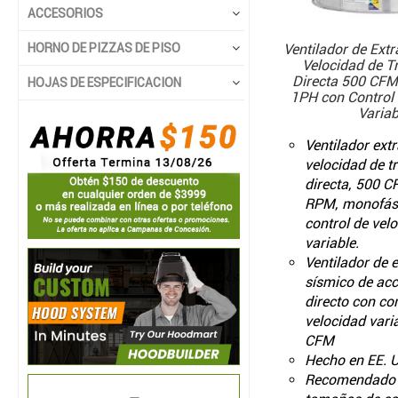
ACCESORIOS
HORNO DE PIZZAS DE PISO
Ventilador de Extr
Velocidad de T
Directa 500 CFM
HOJAS DE ESPECIFICACION
1PH con Control 
Variab
Ventilador extr
velocidad de t
directa, 500 C
RPM, monofás
control de vel
variable.
Ventilador de 
sísmico de ac
directo con con
velocidad vari
CFM
Hecho en EE. 
Recomendado 