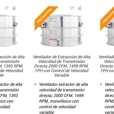
acción de Alta
Ventilador de Extracción de Alta
Ventilad
ransmisión
Velocidad de Transmisión
Veloc
M, 1393 RPM,
Directa 2000 CFM, 1499 RPM,
Directa
de Velocidad
1PH con Control de Velocidad
1PH con
le
Variable
actor de alta
Ventilador extractor de alta
Venti
ransmisión
velocidad de transmisión
veloc
 CFM, 1393
directa, 2000 CFM, 1499
dire
ico con
RPM, monofásico con
RPM,
ocidad
control de velocidad
contr
variable.
varia