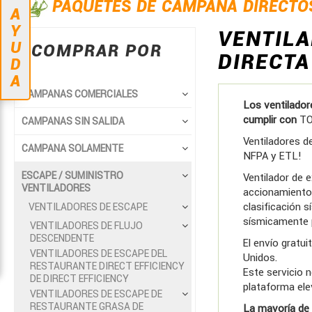
PAQUETES DE CAMPANA DIRECTO
A
Y
VENTILA
U
COMPRAR POR
DIRECTA
D
A
CAMPANAS COMERCIALES
Los ventilador
cumplir con
TOD
CAMPANAS SIN SALIDA
Ventiladores de
CAMPANA SOLAMENTE
NFPA y ETL!
ESCAPE / SUMINISTRO
Ventilador de 
VENTILADORES
accionamiento 
clasificación 
VENTILADORES DE ESCAPE
sísmicamente 
VENTILADORES DE FLUJO
DESCENDENTE
El envío gratu
VENTILADORES DE ESCAPE DEL
Unidos.
RESTAURANTE DIRECT EFFICIENCY
Este servicio n
DE DIRECT EFFICIENCY
plataforma ele
VENTILADORES DE ESCAPE DE
RESTAURANTE GRASA DE
La mayoría de 