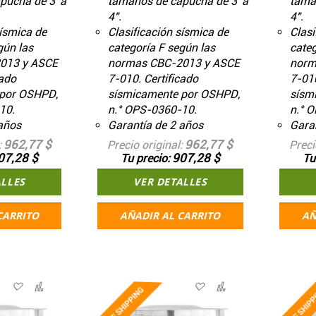
pucha de 3' a
tamaños de capucha de 3' a
tama
4".
4".
sísmica de
Clasificación sísmica de
Clasi
gún las
categoría F según las
categ
013 y ASCE
normas CBC-2013 y ASCE
norm
cado
7-010. Certificado
7-010
 por OSHPD,
sísmicamente por OSHPD,
sísm
10.
n.° OPS-0360-10.
n.° 
años
Garantía de 2 años
Garan
962,77 $
962,77 $
Precio original
Preci
07,28 $
907,28 $
Tu precio
Tu
ALLES
VER DETALLES
CARRITO
AÑADIR AL CARRITO
AÑ