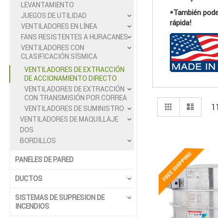
LEVANTAMIENTO
*También podem
JUEGOS DE UTILIDAD
rápida!
VENTILADORES EN LÍNEA
FANS RESISTENTES A HURACANES
VENTILADORES CON
CLASIFICACIÓN SÍSMICA
VENTILADORES DE EXTRACCIÓN
DE ACCIONAMIENTO DIRECTO
VENTILADORES DE EXTRACCIÓN
CON TRANSMISIÓN POR CORREA
Ver
Parrilla
Lista
1
VENTILADORES DE SUMINISTRO
como
VENTILADORES DE MAQUILLAJE
DOS
BORDILLOS
PANELES DE PARED
DUCTOS
SISTEMAS DE SUPRESION DE
INCENDIOS