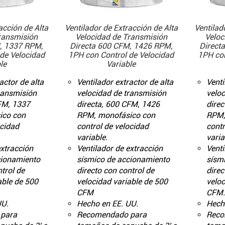
acción de Alta
Ventilador de Extracción de Alta
Ventilad
ransmisión
Velocidad de Transmisión
Veloc
, 1337 RPM,
Directa 600 CFM, 1426 RPM,
Direct
de Velocidad
1PH con Control de Velocidad
1PH con
le
Variable
actor de alta
Ventilador extractor de alta
Venti
ransmisión
velocidad de transmisión
veloc
FM, 1337
directa, 600 CFM, 1426
direc
ico con
RPM, monofásico con
RPM,
ocidad
control de velocidad
contr
variable.
varia
extracción
Ventilador de extracción
Venti
cionamiento
sísmico de accionamiento
sísm
trol de
directo con control de
direc
able de 500
velocidad variable de 500
veloc
CFM
CFM.
UU.
Hecho en EE. UU.
Hech
para
Recomendado para
Reco