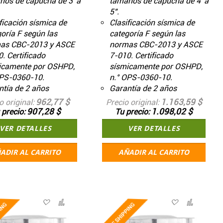
ños de capucha de 3' a
tamaños de capucha de 4' a
5".
ficación sísmica de
Clasificación sísmica de
oría F según las
categoría F según las
as CBC-2013 y ASCE
normas CBC-2013 y ASCE
. Certificado
7-010. Certificado
icamente por OSHPD,
sísmicamente por OSHPD,
OPS-0360-10.
n.° OPS-0360-10.
tía de 2 años
Garantía de 2 años
962,77 $
1.163,59 $
o original
Precio original
907,28 $
1.098,02 $
 precio
Tu precio
VER DETALLES
VER DETALLES
ADIR AL CARRITO
AÑADIR AL CARRITO