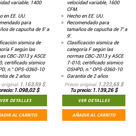
idad variable, 1400
velocidad variable, 1600
CFM.
o en EE. UU.
Hecho en EE. UU.
mendado para
Recomendado para
ños de capucha de 5' a
tamaños de capucha de 7' a
9'.
ficación sísmica de
Clasificación sísmica de
oría F según las
categoría F según las
as CBC-2013 y ASCE
normas CBC-2013 y ASCE
, certificado sísmico
7-010, certificado sísmico
D, n.° OPS-0360-10
OSHPD, n.° OPS-0360-10
tía de 2 años
Garantía de 2 años
1.163,59 $
1.222,65 $
 original
Precio original
1.098,02 $
1.139,26 $
precio
Tu precio
VER DETALLES
VER DETALLES
ADIR AL CARRITO
AÑADIR AL CARRITO