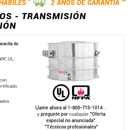
*
**
 HÁBILES
2 AÑOS DE GARANTÍA
OS - TRANSMISIÓN
IÓN
arantía de
NSF, UL,
 con
rtificado
tados
Llame ahora al 1-800-715-1014
...
y
pregunte por
cualquier
"Oferta
especial no anunciada".
"Técnicos profesionales"