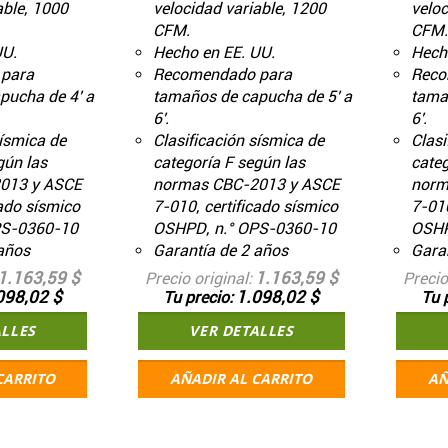
able, 1000
velocidad variable, 1200
veloc
CFM.
CFM.
UU.
Hecho en EE. UU.
Hech
para
Recomendado para
Reco
pucha de 4' a
tamaños de capucha de 5' a
tama
6'.
6'.
sísmica de
Clasificación sísmica de
Clasi
gún las
categoría F según las
categ
013 y ASCE
normas CBC-2013 y ASCE
norm
cado sísmico
7-010, certificado sísmico
7-010
PS-0360-10
OSHPD, n.° OPS-0360-10
OSHP
años
Garantía de 2 años
Garan
1.163,59 $
1.163,59 $
Precio original
Precio
098,02 $
1.098,02 $
Tu precio
Tu 
ALLES
VER DETALLES
CARRITO
AÑADIR AL CARRITO
AÑ