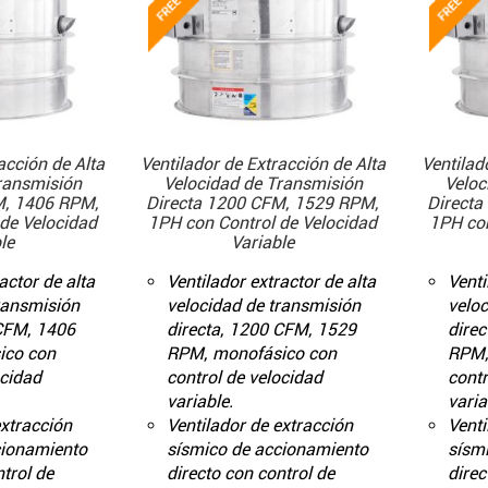
acción de Alta
Ventilador de Extracción de Alta
Ventilad
ransmisión
Velocidad de Transmisión
Veloc
M, 1406 RPM,
Directa 1200 CFM, 1529 RPM,
Directa
de Velocidad
1PH con Control de Velocidad
1PH con
le
Variable
actor de alta
Ventilador extractor de alta
Venti
ransmisión
velocidad de transmisión
veloc
 CFM, 1406
directa, 1200 CFM, 1529
dire
ico con
RPM, monofásico con
RPM,
ocidad
control de velocidad
contr
variable.
varia
extracción
Ventilador de extracción
Venti
cionamiento
sísmico de accionamiento
sísm
trol de
directo con control de
direc