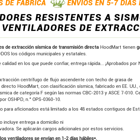
S DE FÁBRICA
ENVÍOS EN 5-7 DÍAS
DORES RESISTENTES A SISM
 VENTILADORES DE EXTRACC
es de extracción sísmica de transmisión directa
HoodMart
tienen
g
OS los códigos municipales y estatales.
 calidad en los que puede confiar, entrega rápida... ¡Aprobados por 
extracción centrífugo de flujo ascendente con techo de grasa de
directo HoodMart, con clasificación sísmica, fabricado en EE. UU.,
sísmica de categoría F según las normas CBC-2013 y ASCE 7-010. Ce
por OSHPD, n.° OPS-0360-10.
ito para aficionados está limitado a los 48 estados contiguos de Es
o incluye entrega a domicilio ni
vadora. Se aplicarán cargos adicionales por estos servicios.
los ventiladores se envían en 1-2 días hábiles*.