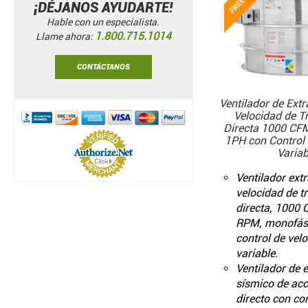
¡DÉJANOS AYUDARTE!
Hable con un especialista.
1.800.715.1014
Llame ahora:
CONTÁCTANOS
Ventilador de Extr
Velocidad de T
Directa 1000 CF
1PH con Control 
Variab
Ventilador extr
velocidad de t
directa, 1000
RPM, monofás
control de vel
variable.
Ventilador de 
sísmico de ac
directo con con