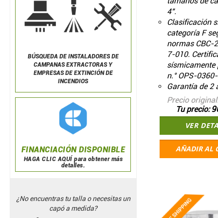
tamaños de ca
4".
Clasificación 
categoría F se
normas CBC-2
7-010. Certifi
BÚSQUEDA DE
INSTALADORES DE
sísmicamente
CAMPANAS EXTRACTORAS Y
EMPRESAS DE EXTINCIÓN DE
n.° OPS-0360-
INCENDIOS
Garantía de 2 
Precio original
9
Tu precio
VER DET
AÑADIR AL 
FINANCIACIÓN DISPONIBLE
HAGA CLIC AQUÍ para obtener más
detalles.
¿No encuentras tu talla o necesitas un
capó a medida?