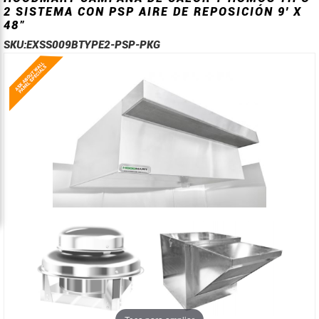
2 SISTEMA CON PSP AIRE DE REPOSICIÓN 9' X
48"
SKU:
EXSS009BTYPE2-PSP-PKG
Saltar
Saltar
al
al
final
comienzo
de
de
la
la
galería
galería
de
de
imágenes
imágenes