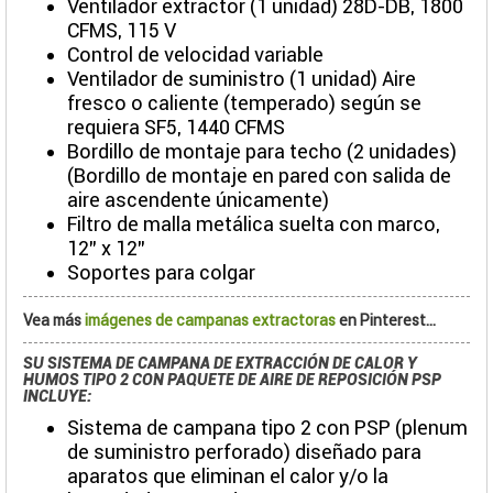
Ventilador extractor (1 unidad) 28D-DB, 1800
CFMS, 115 V
Control de velocidad variable
Ventilador de suministro (1 unidad) Aire
fresco o caliente (temperado) según se
requiera SF5, 1440 CFMS
Bordillo de montaje para techo (2 unidades)
(Bordillo de montaje en pared con salida de
aire ascendente únicamente)
Filtro de malla metálica suelta con marco,
12” x 12”
Soportes para colgar
Vea más
imágenes de campanas extractoras
en Pinterest...
SU SISTEMA DE CAMPANA DE EXTRACCIÓN DE CALOR Y
HUMOS TIPO 2 CON PAQUETE DE AIRE DE REPOSICIÓN PSP
INCLUYE:
Sistema de campana tipo 2 con PSP (plenum
de suministro perforado) diseñado para
aparatos que eliminan el calor y/o la