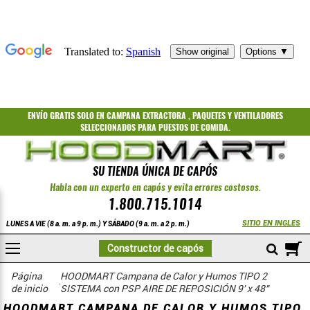
ENVÍO GRATIS
SOLO EN CAMPANA EXTRACTORA
,
PAQUETES
Y
VENTILADORES
SELECCIONADOS PARA PUESTOS DE COMIDA.
SU TIENDA ÚNICA DE CAPÓS
Habla con un experto en capós y evita errores costosos.
1.800.715.1014
SITIO EN INGLES
LUNES A VIE (8 a. m. a 9 p. m.) Y SÁBADO (9 a. m. a 2 p. m.)
A
Constructor de capós
COMPRAR
Sistema de campana extractora con sistema de entrada de aire PSP
Página
HOODMART Campana de Calor y Humos TIPO 2
de inicio
SISTEMA con PSP AIRE DE REPOSICIÓN 9' x 48"
HOODMART CAMPANA DE CALOR Y HUMOS TIPO