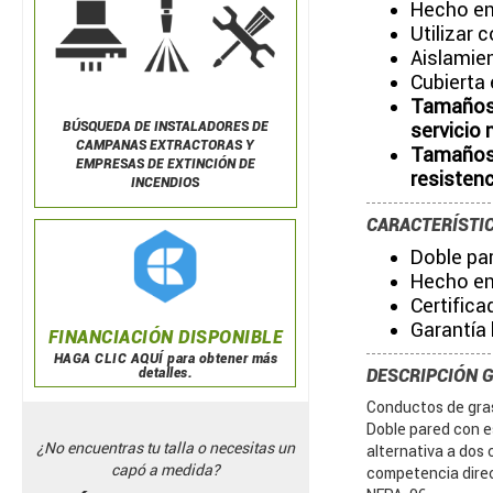
Hecho en
Utilizar 
Aislamien
Cubierta 
Tamaños 
servicio 
BÚSQUEDA DE
INSTALADORES DE
CAMPANAS EXTRACTORAS Y
Tamaños 
EMPRESAS DE EXTINCIÓN DE
resistenc
INCENDIOS
CARACTERÍSTI
Doble pa
Hecho en
Certific
Garantía 
FINANCIACIÓN DISPONIBLE
HAGA CLIC AQUÍ para obtener más
detalles.
DESCRIPCIÓN 
Conductos de gras
Doble pared con e
¿No encuentras tu talla o necesitas un
alternativa a dos
capó a medida?
competencia direc