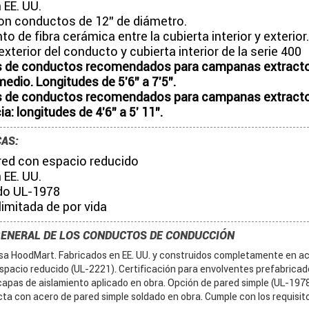
 EE. UU.
con conductos de 12" de diámetro.
to de fibra cerámica entre la cubierta interior y exterior.
exterior del conducto y cubierta interior de la serie 400
de conductos recomendados para campanas extracto
medio. Longitudes de 5'6" a 7'5".
de conductos recomendados para campanas extractor
ia: longitudes de 4'6" a 5' 11".
CAS:
red con espacio reducido
 EE. UU.
ado UL-1978
limitada de por vida
GENERAL DE LOS CONDUCTOS DE CONDUCCIÓN
a HoodMart. Fabricados en EE. UU. y construidos completamente en ace
spacio reducido (UL-2221). Certificación para envolventes prefabrica
 capas de aislamiento aplicado en obra. Opción de pared simple (UL-197
ta con acero de pared simple soldado en obra. Cumple con los requisit