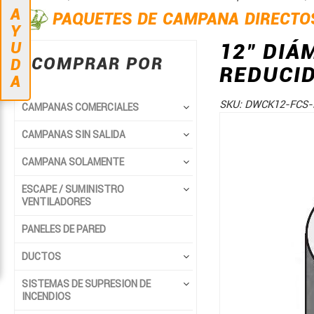
A
PAQUETES DE CAMPANA DIRECTO
Y
U
12" DIÁ
COMPRAR POR
D
REDUCID
A
SKU:
DWCK12-FCS-
CAMPANAS COMERCIALES
Saltar
Saltar
CAMPANAS SIN SALIDA
al
al
final
comienzo
CAMPANA SOLAMENTE
de
de
ESCAPE / SUMINISTRO
la
la
VENTILADORES
galería
galería
de
de
PANELES DE PARED
imágenes
imágenes
DUCTOS
SISTEMAS DE SUPRESION DE
INCENDIOS