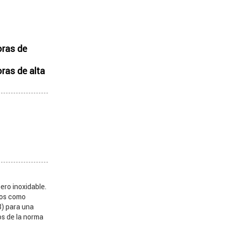
ras de
as de alta
ro inoxidable.
dos como
8) para una
os de la norma