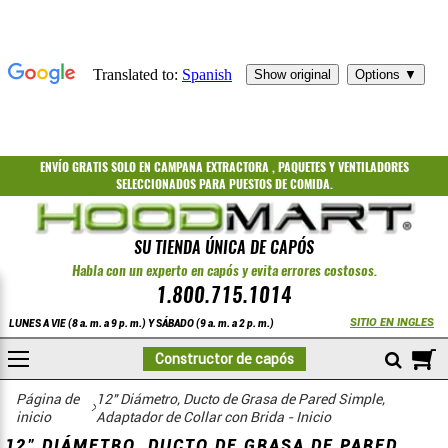
ENVÍO GRATIS
SOLO EN CAMPANA EXTRACTORA
,
PAQUETES
Y
VENTILADORES
SELECCIONADOS PARA PUESTOS DE COMIDA.
SU TIENDA ÚNICA DE CAPÓS
Habla con un experto en capós y evita errores costosos.
1.800.715.1014
SITIO EN INGLES
LUNES A VIE (8 a. m. a 9 p. m.) Y SÁBADO (9 a. m. a 2 p. m.)
A
Constructor de capós
COMPRAR
Página de
12" Diámetro, Ducto de Grasa de Pared Simple,
inicio
Adaptador de Collar con Brida - Inicio
12" DIÁMETRO, DUCTO DE GRASA DE PARED