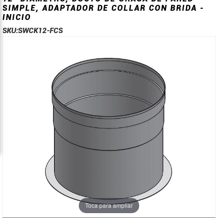
SIMPLE, ADAPTADOR DE COLLAR CON BRIDA -
INICIO
SKU:
SWCK12-FCS
Saltar
Saltar
al
al
final
comienzo
de
de
la
la
galería
galería
de
de
imágenes
imágenes
Toca para ampliar