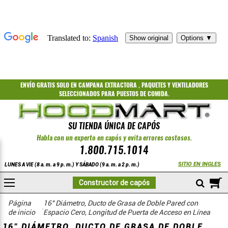
ENVÍO GRATIS
SOLO EN CAMPANA EXTRACTORA
,
PAQUETES
Y
VENTILADORES
SELECCIONADOS PARA PUESTOS DE COMIDA.
SU TIENDA ÚNICA DE CAPÓS
Habla con un experto en capós y evita errores costosos.
1.800.715.1014
SITIO EN INGLES
LUNES A VIE (8 a. m. a 9 p. m.) Y SÁBADO (9 a. m. a 2 p. m.)
A
Constructor de capós
COMPRAR
Accesorios de engrase de doble pared con tolerancia cero
Doble pared de 16 pulgadas de diámetro
Página
16" Diámetro, Ducto de Grasa de Doble Pared con
de inicio
Espacio Cero, Longitud de Puerta de Acceso en Línea
16" DIÁMETRO, DUCTO DE GRASA DE DOBLE