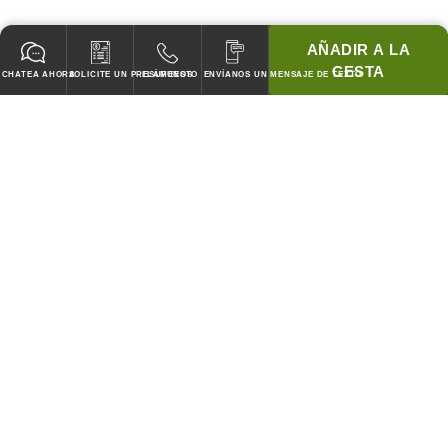
AÑADIR A LA
CESTA
CHATEA AHORA
SOLICITE UN PRESUPUESTO
LLÁMENOS
ENVÍANOS UN MENSAJE DE TEXTO
GARANTIZADO PARA PASAR TODOS LOS CODIGOS!
¡COINCIDIREMOS CON LOS PRECIOS DE CUBIERTA DE
CUALQUIER COMPETIDOR!