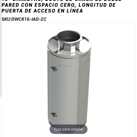
PARED CON ESPACIO CERO, LONGITUD DE
PUERTA DE ACCESO EN LÍNEA
SKU:
DWCK16-IAD-ZC
Saltar
Saltar
al
al
final
comienzo
de
de
la
la
galería
galería
de
de
imágenes
imágenes
Toca para ampliar