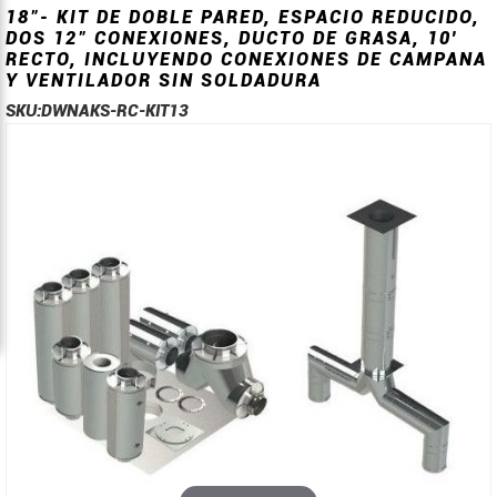
18"- KIT DE DOBLE PARED, ESPACIO REDUCIDO,
DOS 12" CONEXIONES, DUCTO DE GRASA, 10'
RECTO, INCLUYENDO CONEXIONES DE CAMPANA
Y VENTILADOR SIN SOLDADURA
SKU:
DWNAKS-RC-KIT13
Saltar
Saltar
al
al
final
comienzo
de
de
la
la
galería
galería
de
de
imágenes
imágenes