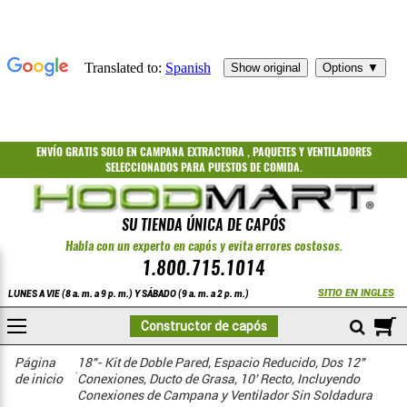
ENVÍO GRATIS
SOLO EN CAMPANA EXTRACTORA
,
PAQUETES
Y
VENTILADORES
SELECCIONADOS PARA PUESTOS DE COMIDA.
SU TIENDA ÚNICA DE CAPÓS
Habla con un experto en capós y evita errores costosos.
1.800.715.1014
SITIO EN INGLES
LUNES A VIE (8 a. m. a 9 p. m.) Y SÁBADO (9 a. m. a 2 p. m.)
A
Constructor de capós
COMPRAR
Kits de conductos de grasa de doble pared con espacio reducido
KIT DE DOBLE PARED - RECTO CON PIERNA DE PANTALÓN
Página
18"- Kit de Doble Pared, Espacio Reducido, Dos 12"
de inicio
Conexiones, Ducto de Grasa, 10' Recto, Incluyendo
Conexiones de Campana y Ventilador Sin Soldadura