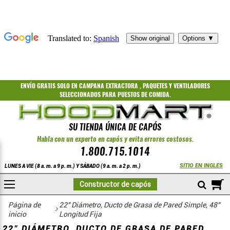
ENVÍO GRATIS
SOLO EN CAMPANA EXTRACTORA
,
PAQUETES
Y
VENTILADORES
SELECCIONADOS PARA PUESTOS DE COMIDA.
SU TIENDA ÚNICA DE CAPÓS
Habla con un experto en capós y evita errores costosos.
1.800.715.1014
SITIO EN INGLES
LUNES A VIE (8 a. m. a 9 p. m.) Y SÁBADO (9 a. m. a 2 p. m.)
A
Constructor de capós
COMPRAR
Página de
22" Diámetro, Ducto de Grasa de Pared Simple, 48"
inicio
Longitud Fija
22" DIÁMETRO, DUCTO DE GRASA DE PARED