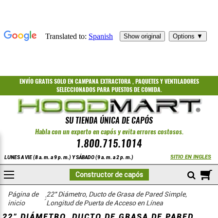
ENVÍO GRATIS
SOLO EN CAMPANA EXTRACTORA
,
PAQUETES
Y
VENTILADORES
SELECCIONADOS PARA PUESTOS DE COMIDA.
SU TIENDA ÚNICA DE CAPÓS
Habla con un experto en capós y evita errores costosos.
1.800.715.1014
SITIO EN INGLES
LUNES A VIE (8 a. m. a 9 p. m.) Y SÁBADO (9 a. m. a 2 p. m.)
A
Constructor de capós
COMPRAR
Página de
22" Diámetro, Ducto de Grasa de Pared Simple,
inicio
Longitud de Puerta de Acceso en Línea
22" DIÁMETRO, DUCTO DE GRASA DE PARED