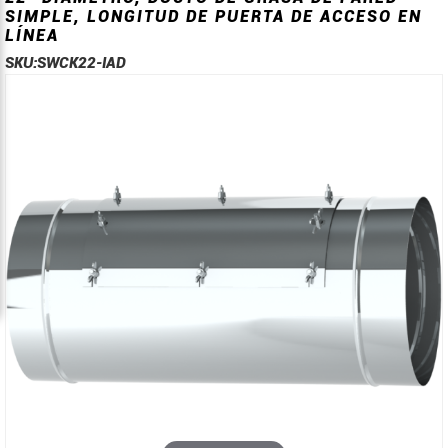
SIMPLE, LONGITUD DE PUERTA DE ACCESO EN
LÍNEA
SKU:
SWCK22-IAD
Saltar
Saltar
al
al
final
comienzo
de
de
la
la
galería
galería
de
de
imágenes
imágenes