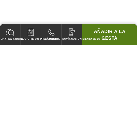
AÑADIR A LA
CESTA
CHATEA AHORA
SOLICITE UN PRESUPUESTO
LLÁMENOS
ENVÍANOS UN MENSAJE DE TEXTO
GARANTIZADO PARA PASAR TODOS LOS CODIGOS!
¡COINCIDIREMOS CON LOS PRECIOS DE CUBIERTA DE
CUALQUIER COMPETIDOR!