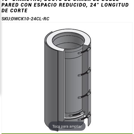
PARED CON ESPACIO REDUCIDO, 24" LONGITUD
DE CORTE
SKU:
DWCK10-24CL-RC
Saltar
Saltar
al
al
final
comienzo
de
de
la
la
galería
galería
de
de
imágenes
imágenes
Toca para ampliar