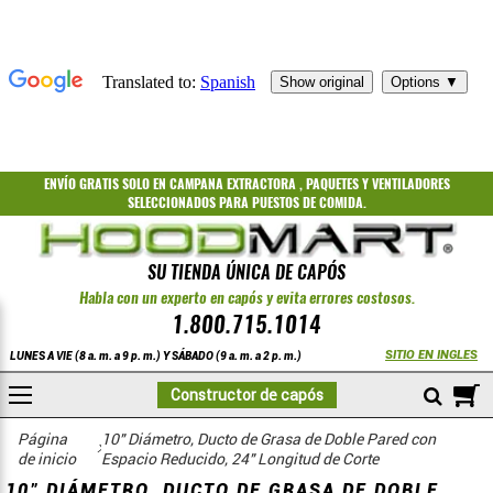
ENVÍO GRATIS
SOLO EN CAMPANA EXTRACTORA
,
PAQUETES
Y
VENTILADORES
SELECCIONADOS PARA PUESTOS DE COMIDA.
SU TIENDA ÚNICA DE CAPÓS
Habla con un experto en capós y evita errores costosos.
1.800.715.1014
SITIO EN INGLES
LUNES A VIE (8 a. m. a 9 p. m.) Y SÁBADO (9 a. m. a 2 p. m.)
A
Constructor de capós
COMPRAR
Accesorios para conductos de grasa de doble pared con espacio redu
Doble pared de 10 pulgadas de diámetro
Página
10" Diámetro, Ducto de Grasa de Doble Pared con
de inicio
Espacio Reducido, 24" Longitud de Corte
10" DIÁMETRO, DUCTO DE GRASA DE DOBLE