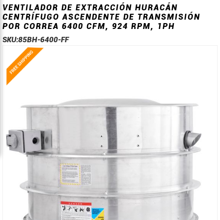
VENTILADOR DE EXTRACCIÓN HURACÁN
CENTRÍFUGO ASCENDENTE DE TRANSMISIÓN
POR CORREA 6400 CFM, 924 RPM, 1PH
SKU:
85BH-6400-FF
Saltar
Saltar
al
al
final
comienzo
de
de
la
la
galería
galería
de
de
imágenes
imágenes