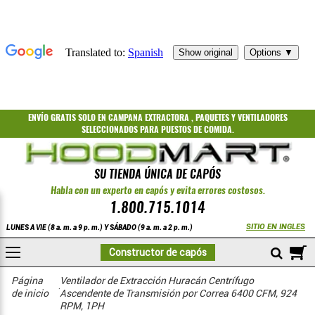
ENVÍO GRATIS
SOLO EN CAMPANA EXTRACTORA
,
PAQUETES
Y
VENTILADORES
SELECCIONADOS PARA PUESTOS DE COMIDA.
SU TIENDA ÚNICA DE CAPÓS
Habla con un experto en capós y evita errores costosos.
1.800.715.1014
SITIO EN INGLES
LUNES A VIE (8 a. m. a 9 p. m.) Y SÁBADO (9 a. m. a 2 p. m.)
A
Constructor de capós
COMPRAR
Fans resistentes a huracanes
Ventiladores de extracción con transmisión por correa
Fase 1
Página
Ventilador de Extracción Huracán Centrífugo
de inicio
Ascendente de Transmisión por Correa 6400 CFM, 924
RPM, 1PH