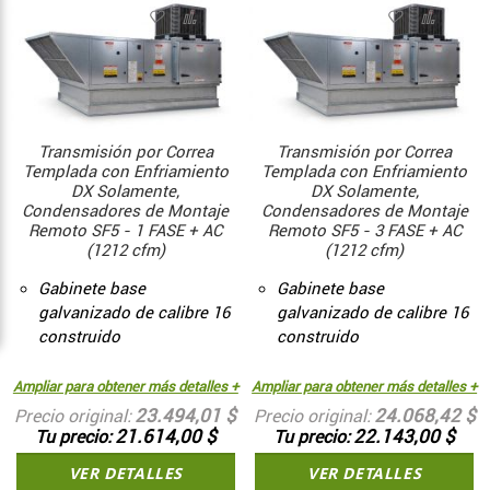
Transmisión por Correa
Transmisión por Correa
Templada con Enfriamiento
Templada con Enfriamiento
DX Solamente,
DX Solamente,
Condensadores de Montaje
Condensadores de Montaje
Remoto SF5 - 1 FASE + AC
Remoto SF5 - 3 FASE + AC
(1212 cfm)
(1212 cfm)
Gabinete base
Gabinete base
galvanizado de calibre 16
galvanizado de calibre 16
construido
construido
Ampliar para obtener más detalles +
Ampliar para obtener más detalles +
23.494,01 $
24.068,42 $
Precio original
Precio original
21.614,00 $
22.143,00 $
Tu precio
Tu precio
VER DETALLES
VER DETALLES