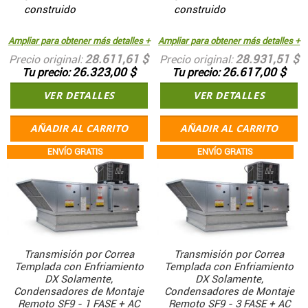
construido
construido
Ampliar para obtener más detalles +
Ampliar para obtener más detalles +
28.611,61 $
28.931,51 $
Precio original
Precio original
26.323,00 $
26.617,00 $
Tu precio
Tu precio
VER DETALLES
VER DETALLES
AÑADIR AL CARRITO
AÑADIR AL CARRITO
ENVÍO GRATIS
ENVÍO GRATIS
Transmisión por Correa
Transmisión por Correa
Templada con Enfriamiento
Templada con Enfriamiento
DX Solamente,
DX Solamente,
Condensadores de Montaje
Condensadores de Montaje
Remoto SF9 - 1 FASE + AC
Remoto SF9 - 3 FASE + AC