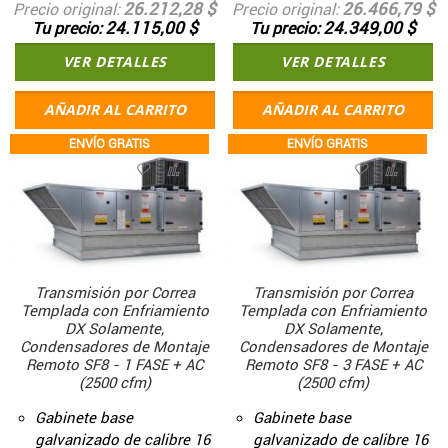
26.212,28 $
26.466,79 $
Precio original
Precio original
24.115,00 $
24.349,00 $
Tu precio
Tu precio
VER DETALLES
VER DETALLES
AÑADIR AL CARRITO
AÑADIR AL CARRITO
ENVÍO GRATIS
ENVÍO GRATIS
Transmisión por Correa
Transmisión por Correa
Templada con Enfriamiento
Templada con Enfriamiento
DX Solamente,
DX Solamente,
Condensadores de Montaje
Condensadores de Montaje
Remoto SF8 - 1 FASE + AC
Remoto SF8 - 3 FASE + AC
(2500 cfm)
(2500 cfm)
Gabinete base
Gabinete base
galvanizado de calibre 16
galvanizado de calibre 16