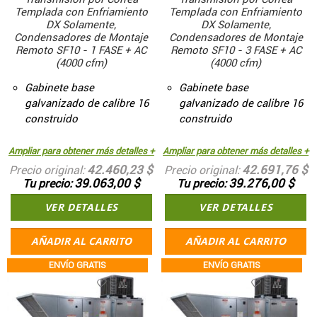
Templada con Enfriamiento
Templada con Enfriamiento
DX Solamente,
DX Solamente,
Condensadores de Montaje
Condensadores de Montaje
Remoto SF10 - 1 FASE + AC
Remoto SF10 - 3 FASE + AC
(4000 cfm)
(4000 cfm)
Gabinete base
Gabinete base
galvanizado de calibre 16
galvanizado de calibre 16
construido
construido
Ampliar para obtener más detalles +
Ampliar para obtener más detalles +
42.460,23 $
42.691,76 $
Precio original
Precio original
39.063,00 $
39.276,00 $
Tu precio
Tu precio
VER DETALLES
VER DETALLES
AÑADIR AL CARRITO
AÑADIR AL CARRITO
ENVÍO GRATIS
ENVÍO GRATIS