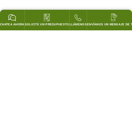
CHATEA AHORA
SOLICITE UN PRESUPUESTO
LLÁMENOS
ENVÍANOS UN MENSAJE DE 
GARANTIZADO PARA PASAR TODOS LOS CODIGOS!
¡COINCIDIREMOS CON LOS PRECIOS DE CUBIERTA DE
CUALQUIER COMPETIDOR!