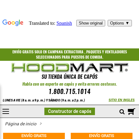
ENVÍO GRATIS
SOLO EN CAMPANA EXTRACTORA
,
PAQUETES
Y
VENTILADORES
SELECCIONADOS PARA PUESTOS DE COMIDA.
SU TIENDA ÚNICA DE CAPÓS
Habla con un experto en capós y evita errores costosos.
1.800.715.1014
SITIO EN INGLES
LUNES A VIE (8 a. m. a 9 p. m.) Y SÁBADO (9 a. m. a 2 p. m.)
A
Constructor de capós
COMPRAR
Aire acondicionado de reposición
Página de inicio
ENVÍO GRATIS
ENVÍO GRATIS