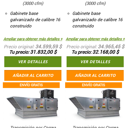
(3000 cfm)
(3000 cfm)
Gabinete base
Gabinete base
galvanizado de calibre 16
galvanizado de calibre 16
construido
construido
Ampliar para obtener más detalles +
Ampliar para obtener más detalles +
34.599,59 $
34.965,45 $
Precio original
Precio original
31.832,00 $
32.168,00 $
Tu precio
Tu precio
VER DETALLES
VER DETALLES
AÑADIR AL CARRITO
AÑADIR AL CARRITO
ENVÍO GRATIS
ENVÍO GRATIS
Transmisión por Correa
Transmisión por Correa