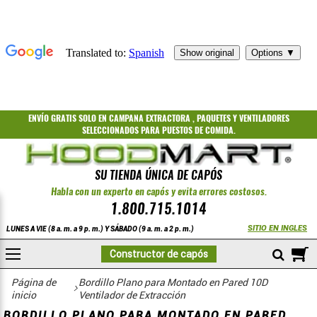
ENVÍO GRATIS
SOLO EN CAMPANA EXTRACTORA
,
PAQUETES
Y
VENTILADORES
SELECCIONADOS PARA PUESTOS DE COMIDA.
SU TIENDA ÚNICA DE CAPÓS
Habla con un experto en capós y evita errores costosos.
1.800.715.1014
SITIO EN INGLES
LUNES A VIE (8 a. m. a 9 p. m.) Y SÁBADO (9 a. m. a 2 p. m.)
A
Constructor de capós
COMPRAR
Escapar
Página de
Bordillo Plano para Montado en Pared 10D
inicio
Ventilador de Extracción
BORDILLO PLANO PARA MONTADO EN PARED