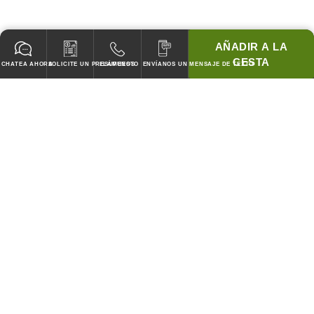
AÑADIR A LA
CESTA
CHATEA AHORA
SOLICITE UN PRESUPUESTO
LLÁMENOS
ENVÍANOS UN MENSAJE DE TEXTO
GARANTIZADO PARA PASAR TODOS LOS CODIGOS!
¡COINCIDIREMOS CON LOS PRECIOS DE CUBIERTA DE
CUALQUIER COMPETIDOR!