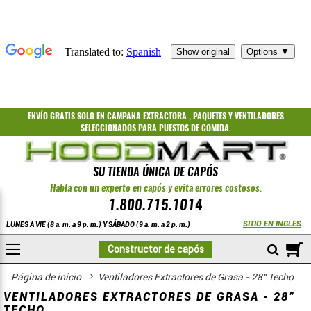
ENVÍO GRATIS
SOLO EN CAMPANA EXTRACTORA
,
PAQUETES
Y
VENTILADORES
SELECCIONADOS PARA PUESTOS DE COMIDA.
SU TIENDA ÚNICA DE CAPÓS
Habla con un experto en capós y evita errores costosos.
1.800.715.1014
SITIO EN INGLES
LUNES A VIE (8 a. m. a 9 p. m.) Y SÁBADO (9 a. m. a 2 p. m.)
A
Constructor de capós
COMPRAR
Aficionados
Página de inicio
Ventiladores Extractores de Grasa - 28" Techo
VENTILADORES EXTRACTORES DE GRASA - 28"
TECHO