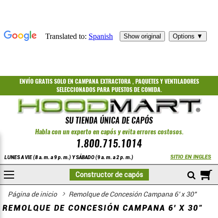
ENVÍO GRATIS
SOLO EN CAMPANA EXTRACTORA
,
PAQUETES
Y
VENTILADORES
SELECCIONADOS PARA PUESTOS DE COMIDA.
SU TIENDA ÚNICA DE CAPÓS
Habla con un experto en capós y evita errores costosos.
1.800.715.1014
SITIO EN INGLES
LUNES A VIE (8 a. m. a 9 p. m.) Y SÁBADO (9 a. m. a 2 p. m.)
A
Constructor de capós
COMPRAR
Página de inicio
Remolque de Concesión Campana 6' x 30"
REMOLQUE DE CONCESIÓN CAMPANA 6' X 30"