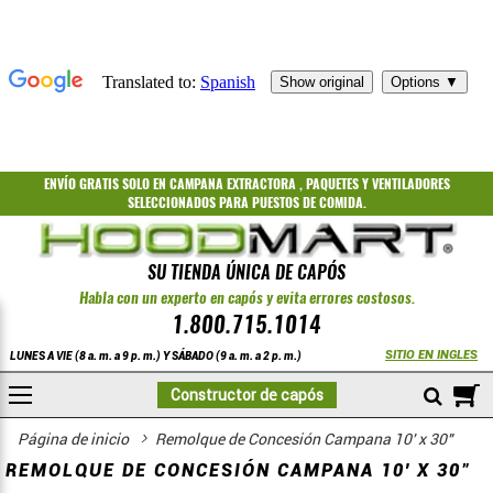
ENVÍO GRATIS
SOLO EN CAMPANA EXTRACTORA
,
PAQUETES
Y
VENTILADORES
SELECCIONADOS PARA PUESTOS DE COMIDA.
SU TIENDA ÚNICA DE CAPÓS
Habla con un experto en capós y evita errores costosos.
1.800.715.1014
SITIO EN INGLES
LUNES A VIE (8 a. m. a 9 p. m.) Y SÁBADO (9 a. m. a 2 p. m.)
A
Constructor de capós
COMPRAR
Página de inicio
Remolque de Concesión Campana 10' x 30"
REMOLQUE DE CONCESIÓN CAMPANA 10' X 30"