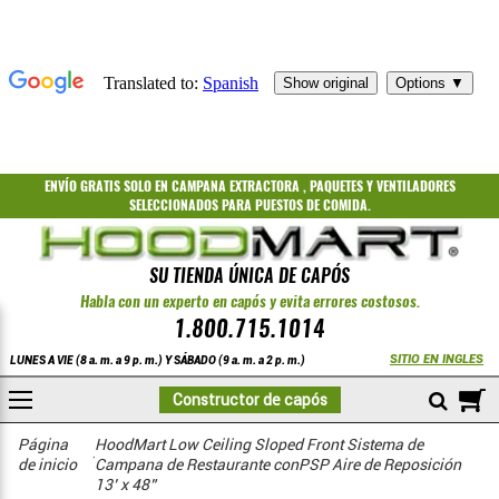
ENVÍO GRATIS
SOLO EN CAMPANA EXTRACTORA
,
PAQUETES
Y
VENTILADORES
SELECCIONADOS PARA PUESTOS DE COMIDA.
SU TIENDA ÚNICA DE CAPÓS
Habla con un experto en capós y evita errores costosos.
1.800.715.1014
SITIO EN INGLES
LUNES A VIE (8 a. m. a 9 p. m.) Y SÁBADO (9 a. m. a 2 p. m.)
A
Constructor de capós
COMPRAR
Techo bajo, frente inclinado, PSP
Aire sin templar
Página
HoodMart Low Ceiling Sloped Front Sistema de
de inicio
Campana de Restaurante conPSP Aire de Reposición
13’ x 48”