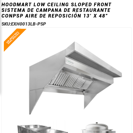
HOODMART LOW CEILING SLOPED FRONT
SISTEMA DE CAMPANA DE RESTAURANTE
CONPSP AIRE DE REPOSICIÓN 13’ X 48”
SKU:
EXH0013LB-PSP
Saltar
Saltar
al
al
final
comienzo
de
de
la
la
galería
galería
de
de
imágenes
imágenes