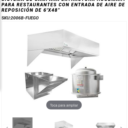
PARA RESTAURANTES CON ENTRADA DE AIRE DE
REPOSICIÓN DE 6'X48"
SKU:
2006B-FUEGO
Saltar
Saltar
al
al
final
comienzo
de
de
la
la
galería
galería
de
de
imágenes
imágenes
Toca para ampliar