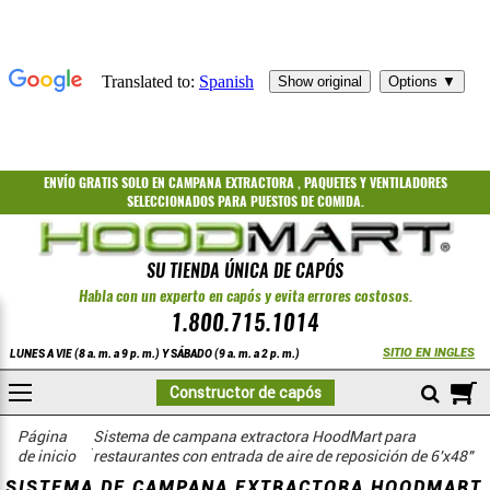
ENVÍO GRATIS
SOLO EN CAMPANA EXTRACTORA
,
PAQUETES
Y
VENTILADORES
SELECCIONADOS PARA PUESTOS DE COMIDA.
SU TIENDA ÚNICA DE CAPÓS
Habla con un experto en capós y evita errores costosos.
1.800.715.1014
SITIO EN INGLES
LUNES A VIE (8 a. m. a 9 p. m.) Y SÁBADO (9 a. m. a 2 p. m.)
A
Constructor de capós
COMPRAR
Página
Sistema de campana extractora HoodMart para
de inicio
restaurantes con entrada de aire de reposición de 6'x48"
SISTEMA DE CAMPANA EXTRACTORA HOODMART