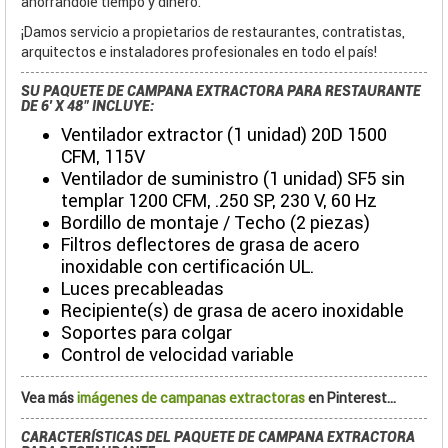
ahorrándole tiempo y dinero.
¡Damos servicio a propietarios de restaurantes, contratistas,
arquitectos e instaladores profesionales en todo el país!
SU PAQUETE DE CAMPANA EXTRACTORA PARA RESTAURANTE
DE 6' X 48" INCLUYE:
Ventilador extractor (1 unidad) 20D 1500
CFM, 115V
Ventilador de suministro (1 unidad) SF5 sin
templar 1200 CFM, .250 SP, 230 V, 60 Hz
Bordillo de montaje / Techo (2 piezas)
Filtros deflectores de grasa de acero
inoxidable con certificación UL.
Luces precableadas
Recipiente(s) de grasa de acero inoxidable
Soportes para colgar
Control de velocidad variable
Vea más
imágenes de campanas extractoras
en Pinterest...
CARACTERÍSTICAS DEL PAQUETE DE CAMPANA EXTRACTORA