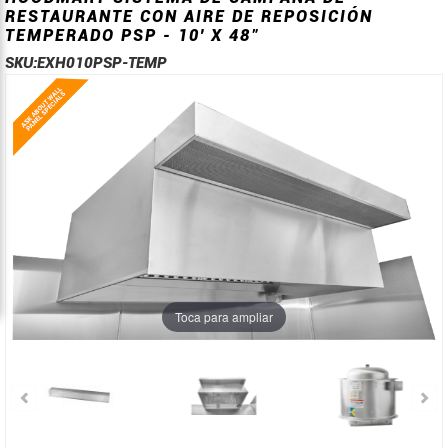
RESTAURANTE CON AIRE DE REPOSICIÓN
TEMPERADO PSP - 10' X 48"
SKU:
EXH010PSP-TEMP
Saltar
Saltar
al
al
final
comienzo
de
de
la
la
galería
galería
de
de
imágenes
imágenes
Toca para ampliar