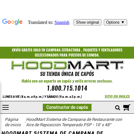
ENVÍO GRATIS
SOLO EN CAMPANA EXTRACTORA
,
PAQUETES
Y
VENTILADORES
SELECCIONADOS PARA PUESTOS DE COMIDA.
SU TIENDA ÚNICA DE CAPÓS
Habla con un experto en capós y evita errores costosos.
1.800.715.1014
SITIO EN INGLES
LUNES A VIE (8 a. m. a 9 p. m.) Y SÁBADO (9 a. m. a 2 p. m.)
A
Constructor de capós
COMPRAR
PSP estándar
Página
HoodMart Sistema de Campana de Restaurante con
de inicio
Aire de Reposición Temperado PSP - 10' x 48"
HOODMART SISTEMA DE CAMPANA DE