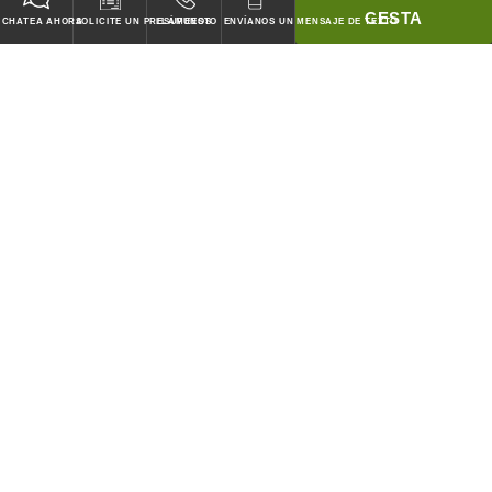
CESTA
CHATEA AHORA
SOLICITE UN PRESUPUESTO
LLÁMENOS
ENVÍANOS UN MENSAJE DE TEXTO
GARANTIZADO PARA PASAR TODOS LOS CODIGOS!
¡COINCIDIREMOS CON LOS PRECIOS DE CUBIERTA DE
CUALQUIER COMPETIDOR!
SISTEMAS DE CAMPANAS Y ACCESORIOS