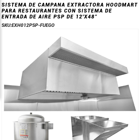
SISTEMA DE CAMPANA EXTRACTORA HOODMART
PARA RESTAURANTES CON SISTEMA DE
ENTRADA DE AIRE PSP DE 12'X48"
SKU:
EXH012PSP-FUEGO
Saltar
Saltar
al
al
final
comienzo
de
de
la
la
galería
galería
de
de
imágenes
imágenes