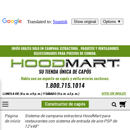
ENVÍO GRATIS
SOLO EN CAMPANA EXTRACTORA
,
PAQUETES
Y
VENTILADORES
SELECCIONADOS PARA PUESTOS DE COMIDA.
SU TIENDA ÚNICA DE CAPÓS
Habla con un experto en capós y evita errores costosos.
1.800.715.1014
SITIO EN INGLES
LUNES A VIE (8 a. m. a 9 p. m.) Y SÁBADO (9 a. m. a 2 p. m.)
A
Constructor de capós
COMPRAR
Página
Sistema de campana extractora HoodMart para
de inicio
restaurantes con sistema de entrada de aire PSP de
12'x48"