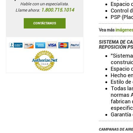
Espacio d
Hable con un especialista.
1.800.715.1014
Control d
Llame ahora:
PSP (Pla
CONTÁCTANOS
Vea más
imágenes
SISTEMA DE C
REPOSICIÓN PS
"Sistema
construid
Espacio d
Hecho en
Estilo de
Todas la
normas A
fabrican 
especifi
Garantía
CAMPANAS DE AIRE