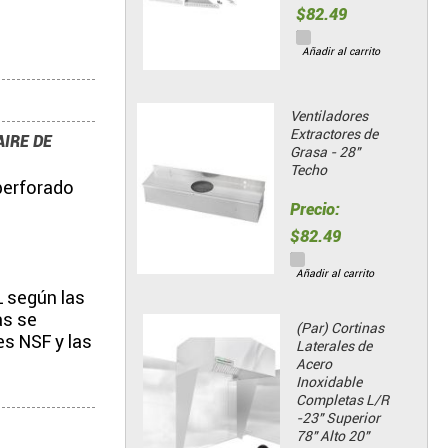
$82.49
Añadir al carrito
Ventiladores
Extractores de
IRE DE
Grasa - 28"
Techo
perforado
Precio:
$82.49
Añadir al carrito
L según las
as se
(Par) Cortinas
es NSF y las
Laterales de
Acero
Inoxidable
Completas L/R
-23" Superior
78" Alto 20"