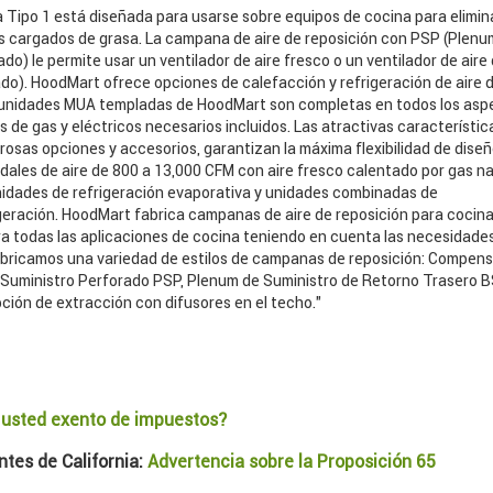
ipo 1 está diseñada para usarse sobre equipos de cocina para eliminar 
s cargados de grasa. La campana de aire de reposición con PSP (Plenu
do) le permite usar un ventilador de aire fresco o un ventilador de aire
do). HoodMart ofrece opciones de calefacción y refrigeración de aire d
 unidades MUA templadas de HoodMart son completas en todos los asp
s de gas y eléctricos necesarios incluidos. Las atractivas característic
osas opciones y accesorios, garantizan la máxima flexibilidad de diseño
dales de aire de 800 a 13,000 CFM con aire fresco calentado por gas na
nidades de refrigeración evaporativa y unidades combinadas de
geración. HoodMart fabrica campanas de aire de reposición para cocin
a todas las aplicaciones de cocina teniendo en cuenta las necesidades
fabricamos una variedad de estilos de campanas de reposición: Compens
 Suministro Perforado PSP, Plenum de Suministro de Retorno Trasero BS
ción de extracción con difusores en el techo."
 usted exento de impuestos?
tes de California:
Advertencia sobre la Proposición 65