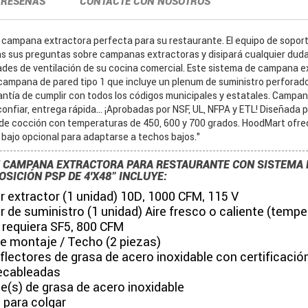
RESEÑAS
CONTACTE CON NOSOTROS
 campana extractora perfecta para su restaurante. El equipo de sopo
s sus preguntas sobre campanas extractoras y disipará cualquier dud
ades de ventilación de su cocina comercial. Este sistema de campana e
ampana de pared tipo 1 que incluye un plenum de suministro perforado
antía de cumplir con todos los códigos municipales y estatales. Campan
onfiar, entrega rápida... ¡Aprobadas por NSF, UL, NFPA y ETL! Diseñada 
 de cocción con temperaturas de 450, 600 y 700 grados. HoodMart ofr
 bajo opcional para adaptarse a techos bajos."
E CAMPANA EXTRACTORA PARA RESTAURANTE CON SISTEMA 
OSICIÓN PSP DE 4'X48" INCLUYE:
r extractor (1 unidad) 10D, 1000 CFM, 115 V
r de suministro (1 unidad) Aire fresco o caliente (temp
 requiera SF5, 800 CFM
de montaje / Techo (2 piezas)
eflectores de grasa de acero inoxidable con certificació
ecableadas
e(s) de grasa de acero inoxidable
 para colgar