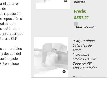
Inferior
el calor, el
m de
Precio:
 de reposición
$381.21
e reposición si
ectos, con
Añadir al carrito
as estándar,
 y versatilidad
tural o GLP.
(Par) Cortinas
Laterales de
as comerciales
Acero
 y deseos del
Inoxidable
ación (ciclo
Media L/R -23"
Superior 48"
P, e incluso
Alto 20" Inferior
Precio:
$135.98
Añadir al carrito
PWLGT - Luz
Pre-Cableada