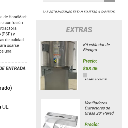
LAS ESTIMACIONES ESTÁN SUJETAS A CAMBIOS.
rte de HoodMart
a o confusión
EXTRAS
xtractora
 (PSP) y
as de calidad
Kit estándar de
para usarse
Bisagra
ece una
Precio:
DE ENTRADA
$88.06
Añadir al carrito
erado)
Ventiladores
n UL.
Extractores de
Grasa 28" Pared
Precio: