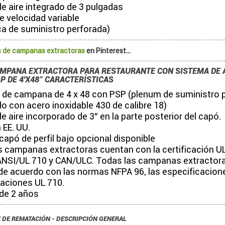
e aire integrado de 3 pulgadas
e velocidad variable
ca de suministro perforada)
 de campanas extractoras
en Pinterest...
AMPANA EXTRACTORA PARA RESTAURANTE CON SISTEMA DE A
P DE 4'X48" CARACTERÍSTICAS
 de campana de 4 x 48 con PSP (plenum de suministro 
o con acero inoxidable 430 de calibre 18)
e aire incorporado de 3" en la parte posterior del capó.
 EE. UU.
 capó de perfil bajo opcional disponible
s campanas extractoras cuentan con la certificación U
NSI/UL 710 y CAN/ULC. Todas las campanas extractor
de acuerdo con las normas NFPA 96, las especificacion
caciones UL 710.
 de 2 años
 DE REMATACIÓN - DESCRIPCIÓN GENERAL