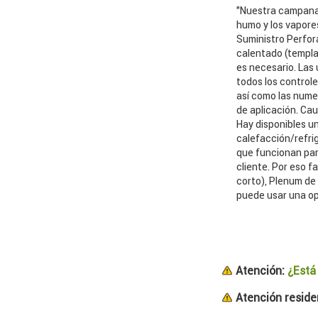
"Nuestra campana T
humo y los vapore
Suministro Perfora
calentado (templa
es necesario. Las
todos los controle
así como las numer
de aplicación. Cau
Hay disponibles u
calefacción/refri
que funcionan par
cliente. Por eso 
corto), Plenum de
puede usar una op
Atención:
¿Está
Atención residen