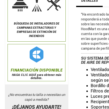
DETALLES
"Ha encontrado la
responderá a toda
BÚSQUEDA DE
INSTALADORES DE
sobre las necesid
CAMPANAS EXTRACTORAS Y
HoodMart es una c
EMPRESAS DE EXTINCIÓN DE
cuenta con la gar
INCENDIOS
en las que puede c
sobre superficies
campana de perfil
SU SISTEMA D
DE AIRE DE REP
Ventilado
FINANCIACIÓN DISPONIBLE
Ventilado
HAGA CLIC AQUÍ para obtener más
detalles.
según se
Bordillo 
Filtros d
¿No encuentras tu talla o necesitas un
Luces pr
capó a medida?
Recipient
¡DÉJANOS AYUDARTE!
Soportes