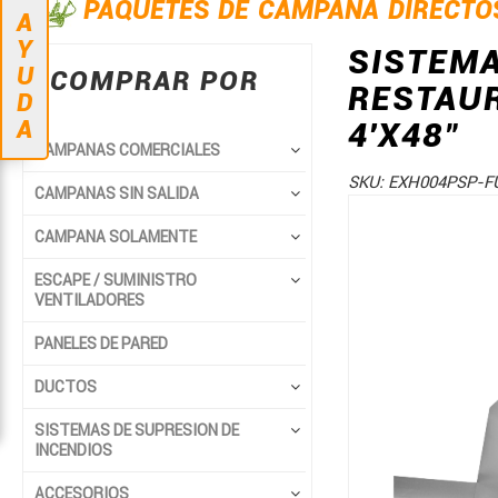
PAQUETES DE CAMPANA DIRECTO
A
Y
SISTEM
U
COMPRAR POR
RESTAUR
D
A
4'X48"
CAMPANAS COMERCIALES
SKU:
EXH004PSP-F
CAMPANAS SIN SALIDA
Saltar
Saltar
CAMPANA SOLAMENTE
al
al
final
comienzo
ESCAPE / SUMINISTRO
de
de
VENTILADORES
la
la
PANELES DE PARED
galería
galería
de
de
DUCTOS
imágenes
imágenes
SISTEMAS DE SUPRESION DE
INCENDIOS
ACCESORIOS