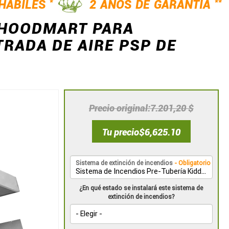
*
**
 HÁBILES
2 AÑOS DE GARANTÍA
 HOODMART PARA
RADA DE AIRE PSP DE
Precio original
7.201,20 $
Tu precio
$6,625.10
Sistema de extinción de incendios
- Obligatorio
¿En qué estado se instalará este sistema de
extinción de incendios?