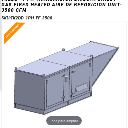
GAS FIRED HEATED AIRE DE REPOSICIÓN UNIT-
3500 CFM
SKU:
TK2DD-1PH-FF-3500
Saltar
Saltar
al
al
final
comienzo
de
de
la
la
galería
galería
de
de
imágenes
imágenes
Toca para ampliar