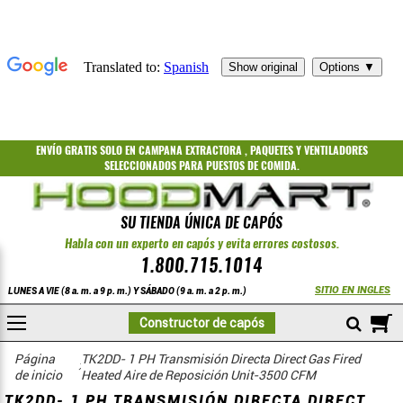
ENVÍO GRATIS
SOLO EN CAMPANA EXTRACTORA
,
PAQUETES
Y
VENTILADORES
SELECCIONADOS PARA PUESTOS DE COMIDA.
SU TIENDA ÚNICA DE CAPÓS
Habla con un experto en capós y evita errores costosos.
1.800.715.1014
SITIO EN INGLES
LUNES A VIE (8 a. m. a 9 p. m.) Y SÁBADO (9 a. m. a 2 p. m.)
A
Constructor de capós
COMPRAR
Unidades de aire de reposición templado de alta eficiencia con accio
Página
TK2DD- 1 PH Transmisión Directa Direct Gas Fired
de inicio
Heated Aire de Reposición Unit-3500 CFM
TK2DD- 1 PH TRANSMISIÓN DIRECTA DIRECT