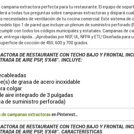
 campana extractora perfecta para tu restaurante. El equipo de sopor
rá a todas tus preguntas sobre campanas extractoras y disipará cual
as necesidades de ventilación de tu cocina comercial. Este sistema de
modelo tipo 1 de pared que incluye un plenum de suministro perforado (
cumplir con todos los códigos municipales y estatales. Campanas de cal
, entrega rápida... ¡Aprobadas por NSF, UL, NFPA y ETL! Diseñada para 
uperficie de cocción de 450, 600 y 700 grados.
ACTORA DE RESTAURANTE CON TECHO BAJO Y FRONTAL INC
RADA DE AIRE PSP, 5'X48". INCLUYE:
ecableadas
e(s) de grasa de acero inoxidable
ra colgar
e aire integrado de 3 pulgadas
ca de suministro perforada)
 de campanas extractoras
en Pinterest...
ACTORA DE RESTAURANTE CON TECHO BAJO Y FRONTAL INC
TRADA DE AIRE PSP, 5'X48". CARACTERÍSTICAS