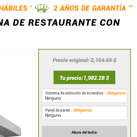
*
**
 HÁBILES
2 AÑOS DE GARANTÍA
NA DE RESTAURANTE CON
Precio original
2,154.65 $
Tu precio
1,982.28 $
Sistema de extinción de incendios
- Obligatorio
Panel de pared
- Obligatorio
Altura del techo: