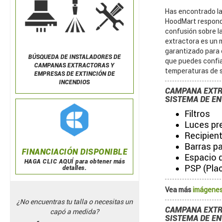
Has encontrado la
HoodMart responde
confusión sobre l
extractora es un 
garantizado para 
BÚSQUEDA DE
INSTALADORES DE
que puedes confiar
CAMPANAS EXTRACTORAS Y
temperaturas de s
EMPRESAS DE EXTINCIÓN DE
INCENDIOS
CAMPANA EXTR
SISTEMA DE ENT
Filtros
Luces pr
Recipient
Barras pa
FINANCIACIÓN DISPONIBLE
Espacio d
HAGA CLIC AQUÍ para obtener más
PSP (Pla
detalles.
Vea más
imágenes
¿No encuentras tu talla o necesitas un
CAMPANA EXTR
capó a medida?
SISTEMA DE EN