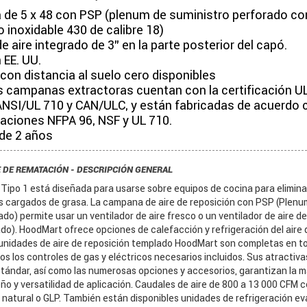
de 5 x 48 con PSP (plenum de suministro perforado co
 inoxidable 430 de calibre 18)
e aire integrado de 3" en la parte posterior del capó.
 EE. UU.
on distancia al suelo cero disponibles
s campanas extractoras cuentan con la certificación U
NSI/UL 710 y CAN/ULC, y están fabricadas de acuerdo 
caciones NFPA 96, NSF y UL 710.
 de 2 años
 DE REMATACIÓN - DESCRIPCIÓN GENERAL
po 1 está diseñada para usarse sobre equipos de cocina para eliminar e
s cargados de grasa. La campana de aire de reposición con PSP (Plenu
do) permite usar un ventilador de aire fresco o un ventilador de aire de
o). HoodMart ofrece opciones de calefacción y refrigeración del aire d
 unidades de aire de reposición templado HoodMart son completas en to
s los controles de gas y eléctricos necesarios incluidos. Sus atractiva
stándar, así como las numerosas opciones y accesorios, garantizan la 
seño y versatilidad de aplicación. Caudales de aire de 800 a 13 000 CFM c
 natural o GLP. También están disponibles unidades de refrigeración ev