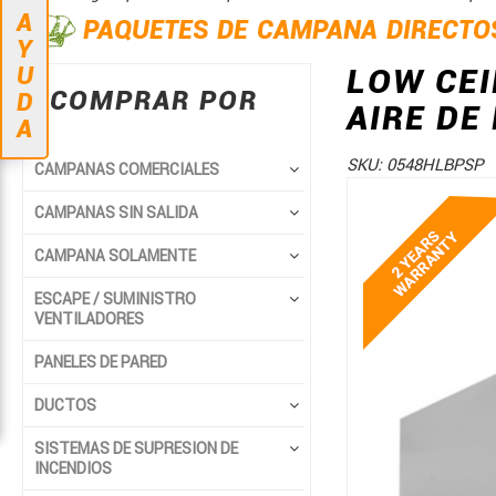
A
PAQUETES DE CAMPANA DIRECTO
Y
U
LOW CEI
COMPRAR POR
D
AIRE DE
A
SKU:
0548HLBPSP
CAMPANAS COMERCIALES
Saltar
Saltar
CAMPANAS SIN SALIDA
al
al
final
comienzo
CAMPANA SOLAMENTE
de
de
ESCAPE / SUMINISTRO
la
la
VENTILADORES
galería
galería
de
de
PANELES DE PARED
imágenes
imágenes
DUCTOS
SISTEMAS DE SUPRESION DE
INCENDIOS