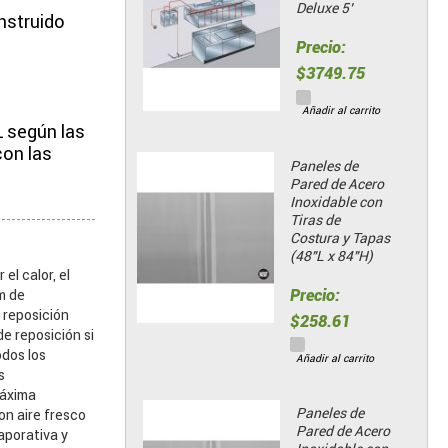
Deluxe 5’
nstruido
Precio:
$3749.75
Añadir al carrito
L según las
con las
Paneles de
Pared de Acero
Inoxidable con
Tiras de
Costura y Tapas
(48"L x 84"H)
l calor, el
Precio:
m de
 reposición
$258.61
e reposición si
dos los
Añadir al carrito
s
máxima
Paneles de
on aire fresco
Pared de Acero
aporativa y