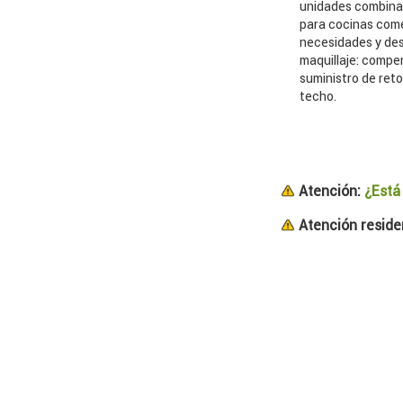
unidades combinad
para cocinas come
necesidades y des
maquillaje: compe
suministro de reto
techo.
Atención:
¿Está
Atención residen