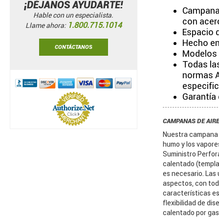
¡DÉJANOS AYUDARTE!
Campana 
Hable con un especialista.
con acero
1.800.715.1014
Llame ahora:
Espacio d
Hecho en
CONTÁCTANOS
Modelos c
Todas la
normas A
especifi
Garantía
CAMPANAS DE AIRE
Nuestra campana Ti
humo y los vapore
Suministro Perfora
calentado (templad
es necesario. Las
aspectos, con todo
características e
flexibilidad de di
calentado por gas