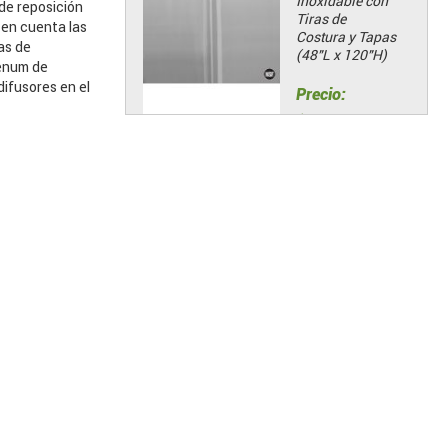
Inoxidable con
de reposición
Tiras de
 en cuenta las
Costura y Tapas
as de
(48"L x 120"H)
lenum de
difusores en el
Precio:
$322.14
Añadir al carrito
Kit estándar de
Bisagra
Precio:
$88.06
Añadir al carrito
Ventiladores
Extractores de