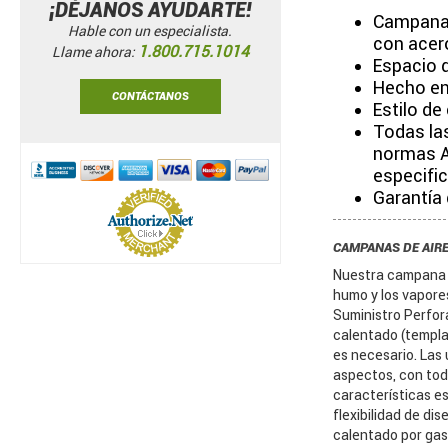
¡DÉJANOS AYUDARTE!
Campana 
Hable con un especialista.
con acero
1.800.715.1014
Llame ahora:
Espacio d
Hecho en
CONTÁCTANOS
Estilo de
Todas la
normas A
especifi
Garantía
CAMPANAS DE AIRE
Nuestra campana Ti
humo y los vapore
Suministro Perfora
calentado (templad
es necesario. Las
aspectos, con todo
características e
flexibilidad de di
calentado por gas