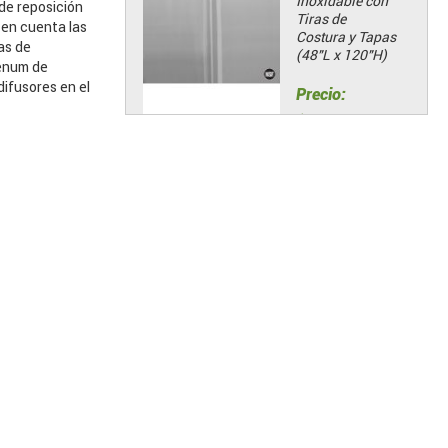
Inoxidable con
de reposición
Tiras de
 en cuenta las
Costura y Tapas
as de
(48"L x 120"H)
lenum de
difusores en el
Precio:
$322.14
Añadir al carrito
Kit estándar de
Bisagra
Precio:
$88.06
Añadir al carrito
Ventiladores
Extractores de