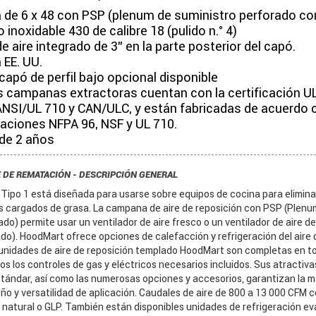
de 6 x 48 con PSP (plenum de suministro perforado co
 inoxidable 430 de calibre 18 (pulido n.° 4)
e aire integrado de 3" en la parte posterior del capó.
 EE. UU.
 capó de perfil bajo opcional disponible
s campanas extractoras cuentan con la certificación U
NSI/UL 710 y CAN/ULC, y están fabricadas de acuerdo 
caciones NFPA 96, NSF y UL 710.
 de 2 años
 DE REMATACIÓN - DESCRIPCIÓN GENERAL
po 1 está diseñada para usarse sobre equipos de cocina para eliminar e
s cargados de grasa. La campana de aire de reposición con PSP (Plenu
do) permite usar un ventilador de aire fresco o un ventilador de aire de
o). HoodMart ofrece opciones de calefacción y refrigeración del aire d
 unidades de aire de reposición templado HoodMart son completas en to
s los controles de gas y eléctricos necesarios incluidos. Sus atractiva
stándar, así como las numerosas opciones y accesorios, garantizan la 
seño y versatilidad de aplicación. Caudales de aire de 800 a 13 000 CFM c
 natural o GLP. También están disponibles unidades de refrigeración ev