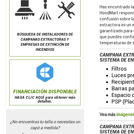
Has encontrado la
HoodMart responde
confusión sobre l
extractora es un 
garantizado para 
BÚSQUEDA DE
INSTALADORES DE
que puedes confiar
CAMPANAS EXTRACTORAS Y
temperaturas de s
EMPRESAS DE EXTINCIÓN DE
INCENDIOS
CAMPANA EXTR
SISTEMA DE ENT
Filtros
Luces pr
Recipient
Barras pa
FINANCIACIÓN DISPONIBLE
Espacio d
HAGA CLIC AQUÍ para obtener más
PSP (Pla
detalles.
Vea más
imágenes
¿No encuentras tu talla o necesitas un
CAMPANA EXTR
capó a medida?
SISTEMA DE EN