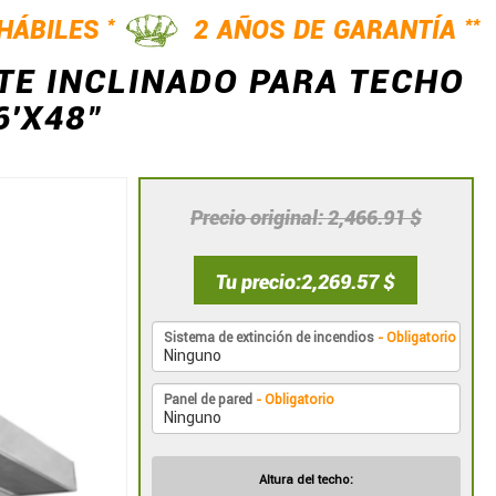
*
**
 HÁBILES
2 AÑOS DE GARANTÍA
TE INCLINADO PARA TECHO
6'X48"
Precio original
2,466.91 $
Tu precio
2,269.57 $
Sistema de extinción de incendios
- Obligatorio
Panel de pared
- Obligatorio
Altura del techo: