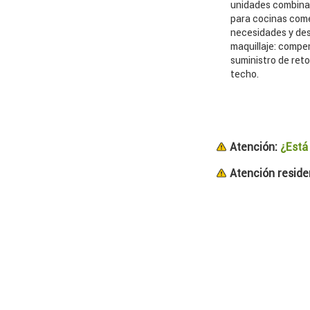
unidades combinad
para cocinas come
necesidades y des
maquillaje: compe
suministro de reto
techo.
Atención:
¿Está
Atención residen