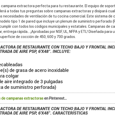
 campana extractora perfecta para tu restaurante. El equipo de sopor
rá a todas tus preguntas sobre campanas extractoras y disipará cual
as necesidades de ventilación de tu cocina comercial. Este sistema de
modelo tipo 1 de pared que incluye un plenum de suministro perforado (
cumplir con todos los códigos municipales y estatales. Campanas de cal
, entrega rápida... ¡Aprobadas por NSF, UL, NFPA y ETL! Diseñada para 
uperficie de cocción de 450, 600 y 700 grados.
ACTORA DE RESTAURANTE CON TECHO BAJO Y FRONTAL INC
RADA DE AIRE PSP, 6'X48". INCLUYE:
ecableadas
e(s) de grasa de acero inoxidable
ra colgar
e aire integrado de 3 pulgadas
ca de suministro perforada)
 de campanas extractoras
en Pinterest...
ACTORA DE RESTAURANTE CON TECHO BAJO Y FRONTAL INC
TRADA DE AIRE PSP, 6'X48". CARACTERÍSTICAS