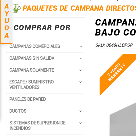
A
PAQUETES DE CAMPANA DIRECTO
Y
U
CAMPANA
COMPRAR POR
D
BAJO CO
A
SKU:
0648HLBPSP
CAMPANAS COMERCIALES
Saltar
Saltar
CAMPANAS SIN SALIDA
al
al
final
comienzo
CAMPANA SOLAMENTE
de
de
ESCAPE / SUMINISTRO
la
la
VENTILADORES
galería
galería
de
de
PANELES DE PARED
imágenes
imágenes
DUCTOS
SISTEMAS DE SUPRESION DE
INCENDIOS