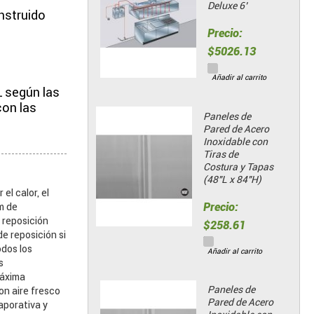
Deluxe 6’
nstruido
Precio:
$5026.13
Añadir al carrito
L según las
con las
Paneles de
Pared de Acero
Inoxidable con
Tiras de
Costura y Tapas
(48"L x 84"H)
l calor, el
Precio:
m de
 reposición
$258.61
e reposición si
dos los
Añadir al carrito
s
máxima
Paneles de
on aire fresco
Pared de Acero
aporativa y