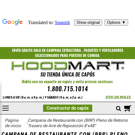
ENVÍO GRATIS
SOLO EN CAMPANA EXTRACTORA
,
PAQUETES
Y
VENTILADORES
SELECCIONADOS PARA PUESTOS DE COMIDA.
SU TIENDA ÚNICA DE CAPÓS
Habla con un experto en capós y evita errores costosos.
1.800.715.1014
SITIO EN INGLES
LUNES A VIE (8 a. m. a 9 p. m.) Y SÁBADO (9 a. m. a 2 p. m.)
A
Constructor de capós
COMPRAR
Página
Campana de Restaurante con (BRP) Pleno de Retorno
de inicio
Trasero de Aire de Reposición 8'x48"
CAMPANA DE RESTAURANTE CON (BRP) PLENO