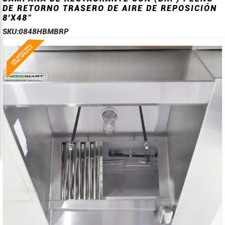
DE RETORNO TRASERO DE AIRE DE REPOSICIÓN
8'X48"
SKU:
0848HBMBRP
Saltar
Saltar
al
al
final
comienzo
de
de
la
la
galería
galería
de
de
imágenes
imágenes