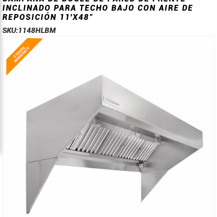
INCLINADO PARA TECHO BAJO CON AIRE DE
REPOSICIÓN 11'X48"
SKU:
1148HLBM
Saltar
Saltar
al
al
final
comienzo
de
de
la
la
galería
galería
de
de
imágenes
imágenes