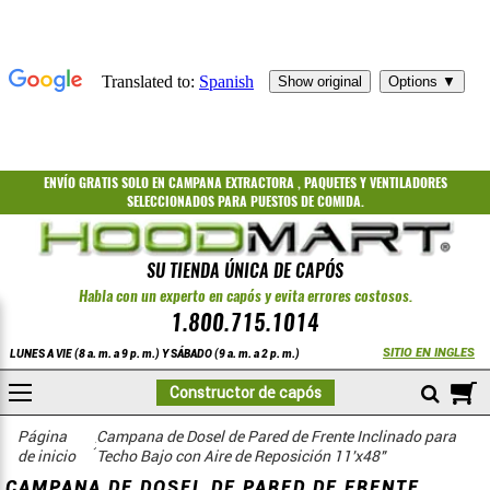
ENVÍO GRATIS
SOLO EN CAMPANA EXTRACTORA
,
PAQUETES
Y
VENTILADORES
SELECCIONADOS PARA PUESTOS DE COMIDA.
SU TIENDA ÚNICA DE CAPÓS
Habla con un experto en capós y evita errores costosos.
1.800.715.1014
SITIO EN INGLES
LUNES A VIE (8 a. m. a 9 p. m.) Y SÁBADO (9 a. m. a 2 p. m.)
A
Constructor de capós
COMPRAR
Techo bajo, frente inclinado, ciclo corto
Página
Campana de Dosel de Pared de Frente Inclinado para
de inicio
Techo Bajo con Aire de Reposición 11'x48"
CAMPANA DE DOSEL DE PARED DE FRENTE