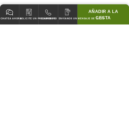
AÑADIR A LA
CESTA
CHATEA AHORA
SOLICITE UN PRESUPUESTO
LLÁMENOS
ENVÍANOS UN MENSAJE DE TEXTO
GARANTIZADO PARA PASAR TODOS LOS CODIGOS!
¡COINCIDIREMOS CON LOS PRECIOS DE CUBIERTA DE
CUALQUIER COMPETIDOR!