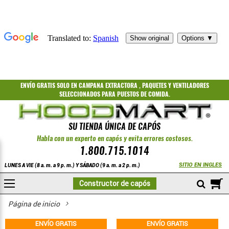
ENVÍO GRATIS
SOLO EN CAMPANA EXTRACTORA
,
PAQUETES
Y
VENTILADORES
SELECCIONADOS PARA PUESTOS DE COMIDA.
SU TIENDA ÚNICA DE CAPÓS
Habla con un experto en capós y evita errores costosos.
1.800.715.1014
SITIO EN INGLES
LUNES A VIE (8 a. m. a 9 p. m.) Y SÁBADO (9 a. m. a 2 p. m.)
A
Constructor de capós
COMPRAR
Unidad de aire de reposición templado de gas directo NAKS / DX
Página de inicio
ENVÍO GRATIS
ENVÍO GRATIS