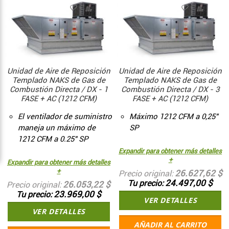
Unidad de Aire de Reposición
Unidad de Aire de Reposición
Templado NAKS de Gas de
Templado NAKS de Gas de
Combustión Directa / DX - 1
Combustión Directa / DX - 3
FASE + AC (1212 CFM)
FASE + AC (1212 CFM)
El ventilador de suministro
Máximo 1212 CFM a 0,25"
maneja un máximo de
SP
1212 CFM a 0.25" SP
Expandir para obtener más detalles
+
Expandir para obtener más detalles
+
26.627,62 $
Precio original
24.497,00 $
Tu precio
26.053,22 $
Precio original
23.969,00 $
Tu precio
VER DETALLES
VER DETALLES
AÑADIR AL CARRITO