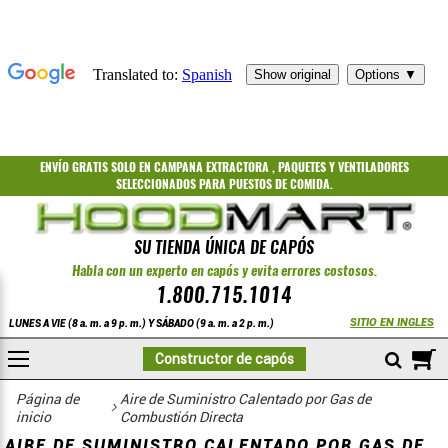
ENVÍO GRATIS
SOLO EN CAMPANA EXTRACTORA
,
PAQUETES
Y
VENTILADORES
SELECCIONADOS PARA PUESTOS DE COMIDA.
SU TIENDA ÚNICA DE CAPÓS
Habla con un experto en capós y evita errores costosos.
1.800.715.1014
SITIO EN INGLES
LUNES A VIE (8 a. m. a 9 p. m.) Y SÁBADO (9 a. m. a 2 p. m.)
A
Constructor de capós
COMPRAR
Unidades de aire de reposición templado con transmisión por correa
Página de
Aire de Suministro Calentado por Gas de
inicio
Combustión Directa
AIRE DE SUMINISTRO CALENTADO POR GAS DE